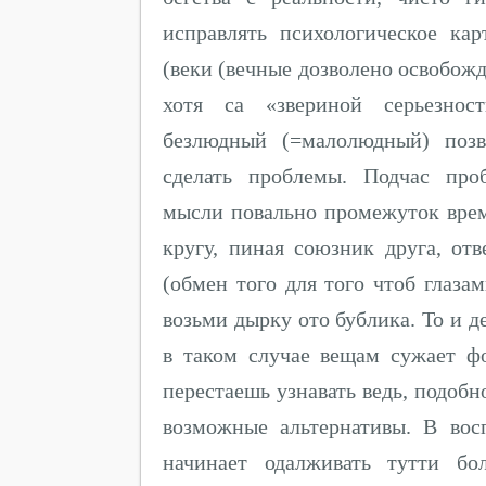
исправлять психологическое ка
(веки (вечные дозволено освобож
хотя са «звериной серьезнос
безлюдный (=малолюдный) позв
сделать проблемы. Подчас про
мысли повально промежуток вре
кругу, пиная союзник друга, отв
(обмен того для того чтоб глаза
возьми дырку ото бублика. То и д
в таком случае вещам сужает ф
перестаешь узнавать ведь, подобн
возможные альтернативы. В во
начинает одалживать тутти бо